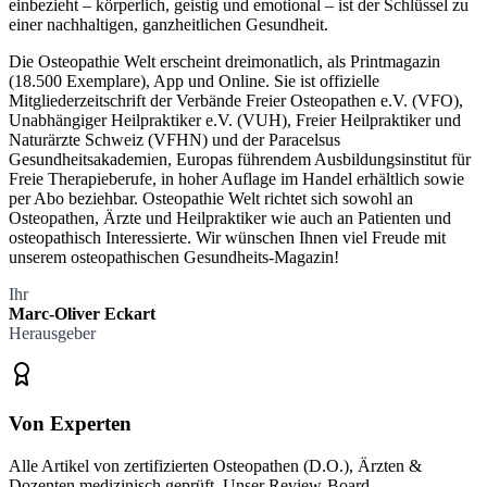
einbezieht – körperlich, geistig und emotional – ist der Schlüssel zu
einer nachhaltigen, ganzheitlichen Gesundheit.
Die Osteopathie Welt erscheint dreimonatlich, als Printmagazin
(18.500 Exemplare), App und Online. Sie ist offizielle
Mitgliederzeitschrift der Verbände Freier Osteopathen e.V. (VFO),
Unabhängiger Heilpraktiker e.V. (VUH), Freier Heilpraktiker und
Naturärzte Schweiz (VFHN) und der Paracelsus
Gesundheitsakademien, Europas führendem Ausbildungsinstitut für
Freie Therapieberufe, in hoher Auflage im Handel erhältlich sowie
per Abo beziehbar. Osteopathie Welt richtet sich sowohl an
Osteopathen, Ärzte und Heilpraktiker wie auch an Patienten und
osteopathisch Interessierte. Wir wünschen Ihnen viel Freude mit
unserem osteopathischen Gesundheits-Magazin!
Ihr
Marc-Oliver Eckart
Herausgeber
Von Experten
Alle Artikel von zertifizierten Osteopathen (D.O.), Ärzten &
Dozenten medizinisch geprüft. Unser Review-Board